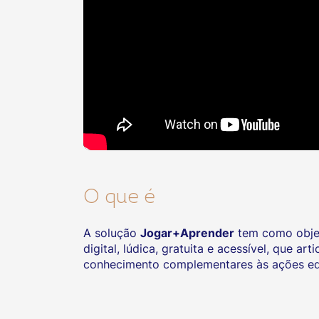
O que é
A solução
Jogar+Aprender
tem como objeti
digital, lúdica, gratuita e acessível, que 
conhecimento complementares às ações edu