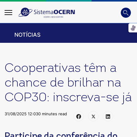
Busca
Digite
NOTÍCIAS
Cooperativas têm a
chance de brilhar na
COP30: inscreva-se já
31/08/2025 12:03
0 minutes read
Participe da conferência do