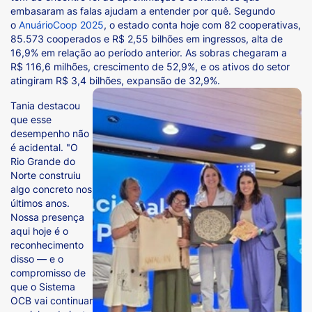
embasaram as falas ajudam a entender por quê. Segundo
o
AnuárioCoop 2025
, o estado conta hoje com 82 cooperativas,
85.573 cooperados e R$ 2,55 bilhões em ingressos, alta de
16,9% em relação ao período anterior. As sobras chegaram a
R$ 116,6 milhões, crescimento de 52,9%, e os ativos do setor
atingiram R$ 3,4 bilhões, expansão de 32,9%.
Tania destacou
que esse
desempenho não
é acidental. "O
Rio Grande do
Norte construiu
algo concreto nos
últimos anos.
Nossa presença
aqui hoje é o
reconhecimento
disso — e o
compromisso de
que o Sistema
OCB vai continuar