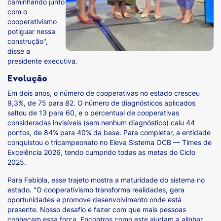
caminhando junto
com o
cooperativismo
potiguar nessa
construção",
disse a
presidente executiva.
Evolução
Em dois anos, o número de cooperativas no estado cresceu
9,3%, de 75 para 82. O número de diagnósticos aplicados
saltou de 13 para 60, e o percentual de cooperativas
consideradas invisíveis (sem nenhum diagnóstico) caiu 44
pontos, de 84% para 40% da base. Para completar, a entidade
conquistou o tricampeonato no Eleva Sistema OCB — Times de
Excelência 2026, tendo cumprido todas as metas do Ciclo
2025.
Para Fabíola, esse trajeto mostra a maturidade do sistema no
estado. "O cooperativismo transforma realidades, gera
oportunidades e promove desenvolvimento onde está
presente. Nosso desafio é fazer com que mais pessoas
conheçam essa força. Encontros como este ajudam a alinhar