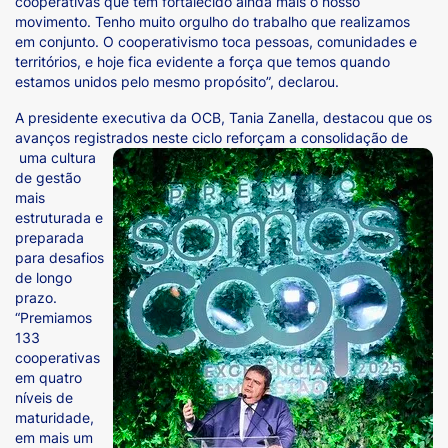
cooperativas que têm fortalecido ainda mais o nosso
movimento. Tenho muito orgulho do trabalho que realizamos
em conjunto. O cooperativismo toca pessoas, comunidades e
territórios, e hoje fica evidente a força que temos quando
estamos unidos pelo mesmo propósito”, declarou.
A presidente executiva da OCB, Tania Zanella, destacou que os
avanços registrados neste ciclo reforçam a consolidação de
uma cultura
de gestão
mais
estruturada e
preparada
para desafios
de longo
prazo.
“Premiamos
133
cooperativas
em quatro
níveis de
maturidade,
em mais um