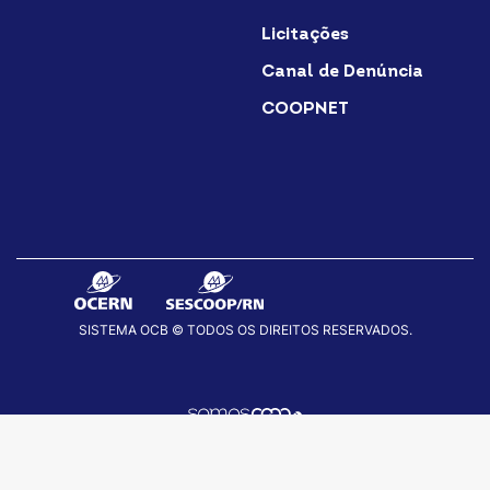
Licitações
Canal de Denúncia
COOPNET
SISTEMA OCB © TODOS OS DIREITOS RESERVADOS.
fab
fab
fab
fa-
fa-
fa-