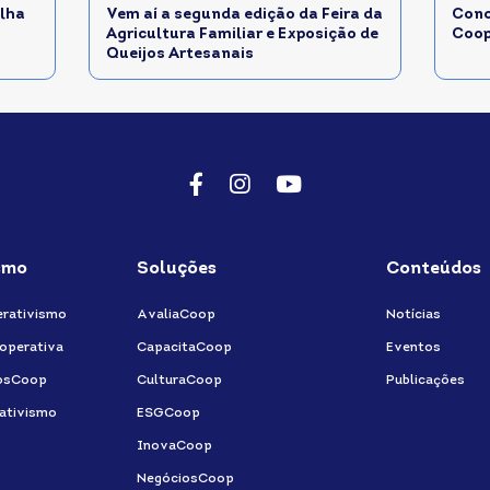
lha
Vem aí a segunda edição da Feira da
Conc
Agricultura Familiar e Exposição de
Coop
Queijos Artesanais
Facebook
Instagram
Youtube
smo
Soluções
Conteúdos
rativismo
AvaliaCoop
Notícias
operativa
CapacitaCoop
Eventos
osCoop
CulturaCoop
Publicações
ativismo
ESGCoop
InovaCoop
NegóciosCoop