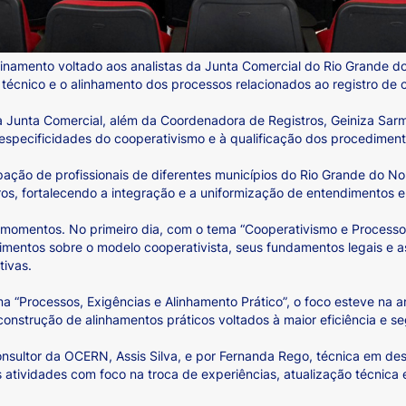
amento voltado aos analistas da Junta Comercial do Rio Grande d
cnico e o alinhamento dos processos relacionados ao registro de c
da Junta Comercial, além da Coordenadora de Registros, Geiniza Sarm
pecificidades do cooperativismo e à qualificação dos procedimento
ação de profissionais de diferentes municípios do Rio Grande do Nor
ros, fortalecendo a integração e a uniformização de entendimentos 
 momentos. No primeiro dia, com o tema “Cooperativismo e Processos
mentos sobre o modelo cooperativista, seus fundamentos legais e a
tivas.
 “Processos, Exigências e Alinhamento Prático”, o foco esteve na a
onstrução de alinhamentos práticos voltados à maior eficiência e seg
consultor da OCERN, Assis Silva, e por Fernanda Rego, técnica em d
tividades com foco na troca de experiências, atualização técnica e