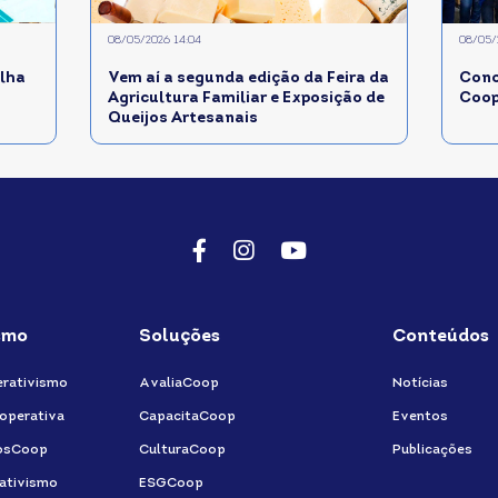
08/05/2026 14:04
08/05/
lha
Vem aí a segunda edição da Feira da
Conc
Agricultura Familiar e Exposição de
Coop
Queijos Artesanais
Facebook
Instagram
Youtube
smo
Soluções
Conteúdos
rativismo
AvaliaCoop
Notícias
operativa
CapacitaCoop
Eventos
osCoop
CulturaCoop
Publicações
ativismo
ESGCoop