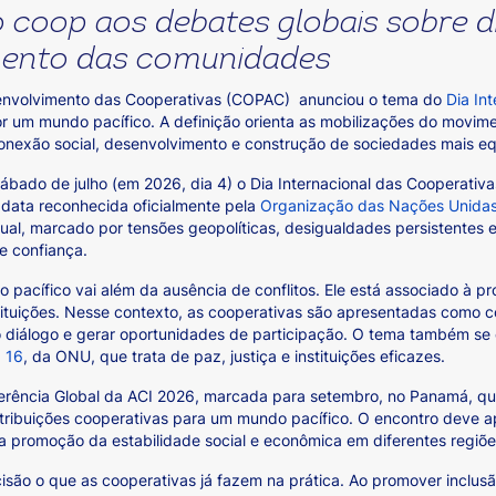
 coop aos debates globais sobre di
imento das comunidades
envolvimento das Cooperativas (COPAC) anunciou o tema do
Dia In
r um mundo pacífico. A definição orienta as mobilizações do movim
nexão social, desenvolvimento e construção de sociedades mais eq
ábado de julho (em 2026, dia 4) o Dia Internacional das Cooperativ
data reconhecida oficialmente pela
Organização das Nações Unida
ual, marcado por tensões geopolíticas, desigualdades persistentes 
e confiança.
pacífico vai além da ausência de conflitos. Ele está associado à pro
tituições. Nesse contexto, as cooperativas são apresentadas como 
o diálogo e gerar oportunidades de participação. O tema também se
 16
, da ONU, que trata de paz, justiça e instituições eficazes.
ferência Global da ACI 2026, marcada para setembro, no Panamá, qu
tribuições cooperativas para um mundo pacífico. O encontro deve 
 promoção da estabilidade social e econômica em diferentes regiõ
isão o que as cooperativas já fazem na prática. Ao promover inclusã