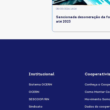
08/05/2026 14:04
Sancionada desoneração da fo
até 2023
Institucional
Cooperativi
Sistema OCERN
Conheça o Coope
OCERN
Como Montar Co
SESCOOP/RN
Movimento Som
Sindicato
Dados do cooper