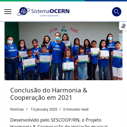
Busca
Digite
Conclusão do Harmonia &
Cooperação em 2021
Notícias
13 January 2025
0 minutes read
Desenvolvido pelo SESCOOP/RN, o Projeto
Harmonia & Cooperação de iniciação musical