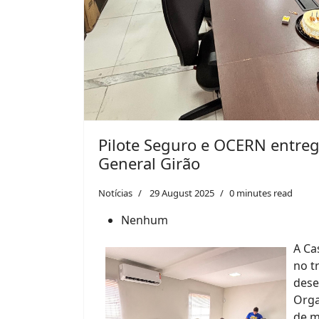
Pilote Seguro e OCERN entre
General Girão
Notícias
29 August 2025
0 minutes read
Nenhum
A Ca
no t
dese
Orga
de m