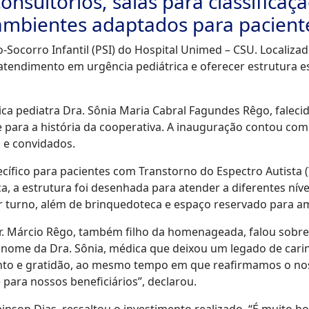
nsultórios, salas para classificaç
 ambientes adaptados para paciente
ocorro Infantil (PSI) do Hospital Unimed – CSU. Localizado
atendimento em urgência pediátrica e oferecer estrutura e
ca pediatra Dra. Sônia Maria Cabral Fagundes Rêgo, falec
e para a história da cooperativa. A inauguração contou com
 e convidados.
cífico para pacientes com Transtorno do Espectro Autista (T
ca, a estrutura foi desenhada para atender a diferentes ní
or turno, além de brinquedoteca e espaço reservado para 
r. Márcio Rêgo, também filho da homenageada, falou sobre
o nome da Dra. Sônia, médica que deixou um legado de carin
o e gratidão, ao mesmo tempo em que reafirmamos o no
para nossos beneficiários”, declarou.