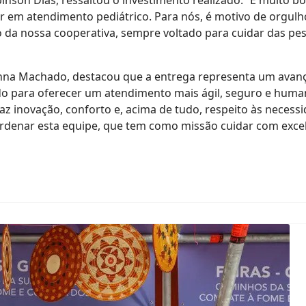
obinson Dias, ressaltou o investimento realizado. “É muito
 em atendimento pediátrico. Para nós, é motivo de orgulh
o da nossa cooperativa, sempre voltado para cuidar das p
nna Machado, destacou que a entrega representa um avanço
ado para oferecer um atendimento mais ágil, seguro e huma
az inovação, conforto e, acima de tudo, respeito às necessi
rdenar esta equipe, que tem como missão cuidar com exce