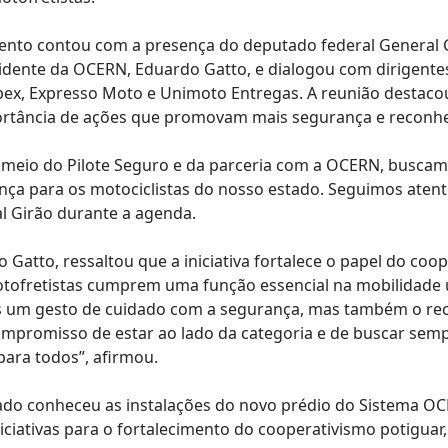
ento contou com a presença do deputado federal General G
idente da OCERN, Eduardo Gatto, e dialogou com dirigente
ex, Expresso Moto e Unimoto Entregas. A reunião destacou 
rtância de ações que promovam mais segurança e reconhec
 meio do Pilote Seguro e da parceria com a OCERN, busca
nça para os motociclistas do nosso estado. Seguimos aten
l Girão durante a agenda.
Gatto, ressaltou que a iniciativa fortalece o papel do coo
otofretistas cumprem uma função essencial na mobilidade 
s um gesto de cuidado com a segurança, mas também o re
compromisso de estar ao lado da categoria e de buscar sem
para todos”, afirmou.
ado conheceu as instalações do novo prédio do Sistema O
iciativas para o fortalecimento do cooperativismo potiguar,